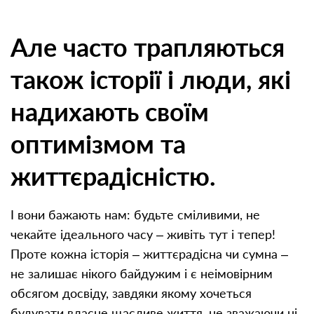
Але часто трапляються
також історії і люди, які
надихають своїм
оптимізмом та
життєрадісністю.
І вони бажають нам: будьте сміливими, не
чекайте ідеального часу – живіть тут і тепер!
Проте кожна історія – життєрадісна чи сумна –
не залишає нікого байдужим і є неімовірним
обсягом досвіду, завдяки якому хочеться
будувати власне щасливе життя, не зважаючи ні