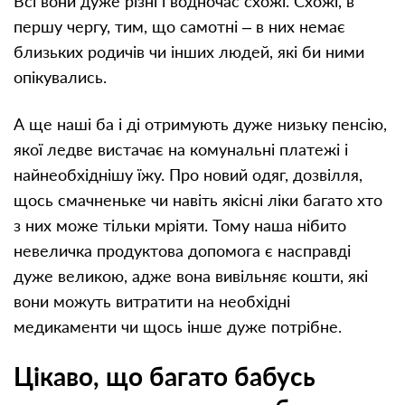
Всі вони дуже різні і водночас схожі. Схожі, в
першу чергу, тим, що самотні – в них немає
близьких родичів чи інших людей, які би ними
опікувались.
А ще наші ба і ді отримують дуже низьку пенсію,
якої ледве вистачає на комунальні платежі і
найнеобхіднішу їжу. Про новий одяг, дозвілля,
щось смачненьке чи навіть якісні ліки багато хто
з них може тільки мріяти. Тому наша нібито
невеличка продуктова допомога є насправді
дуже великою, адже вона вивільняє кошти, які
вони можуть витратити на необхідні
медикаменти чи щось інше дуже потрібне.
Цікаво, що багато бабусь