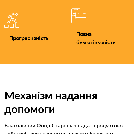
Повна
Прогресивність
безготівковість
Механізм надання
допомоги
Благодійний Фонд Старенькі надає продуктово-
побутові пакети допомоги самотнім людям