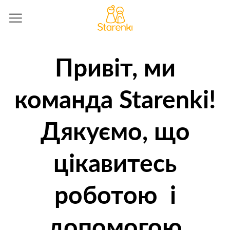
Skip
to
content
Привіт, ми
команда Starenki!
Дякуємо, що
цікавитесь
роботою і
допомогою