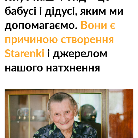
бабусі і дідусі, яким ми
допомагаємо.
Вони є
причиною створення
Starenki
і джерелом
нашого натхнення