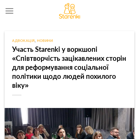
Skip
to
content
АДВОКАЦІЯ
,
НОВИНИ
Участь Starenki у воркшопі
«Співтворчість зацікавлених сторін
для реформування соціальної
політики щодо людей похилого
віку»