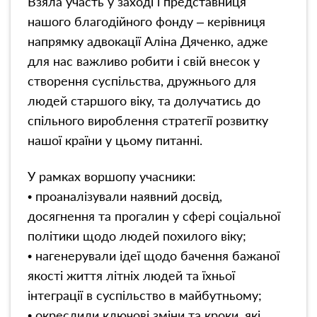
Взяла участь у заході і представниця
нашого благодійного фонду – керівниця
напрямку адвокації Аліна Дяченко, адже
для нас важливо робити і свій внесок у
створення суспільства, дружнього для
людей старшого віку, та долучатись до
спільного вироблення стратегії розвитку
нашої країни у цьому питанні.
У рамках воршопу учасники:
• проаналізували наявний досвід,
досягнення та прогалин у сфері соціальної
політики щодо людей похилого віку;
• нагенерували ідеї щодо бачення бажаної
якості життя літніх людей та їхньої
інтеграції в суспільство в майбутньому;
• окреслили ключові зміни та кроки, які