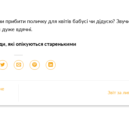
и прибити поличку для квітів бабусі чи дідусю? Звуч
м дуже вдячні.
ди, які опікуються старенькими
не
Звіт за л