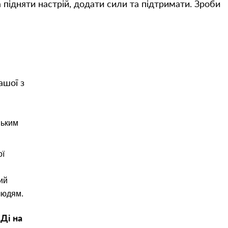
 підняти настрій, додати сили та підтримати. Зроби
ашої з
ньким
ої
ий
 людям.
 Ді на