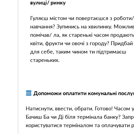
вулиці/ ринку
Гуляєш містом чи повертаєшся з роботи/
навчання? Зупинись на хвилинку. Можлив
помічав/ ла, як старенькі часом продают
квіти, фрукти чи овочі з городу? Придба
для себе, таким чином ти підтримаєш
стареньких.
Допоможи оплатити комунальні послуг
Натиснути, ввести, обрати. Готово! Часом 
Бачиш Ба чи Ді біля термінала банку? Запр
користуватися терміналом та оплачувати ра