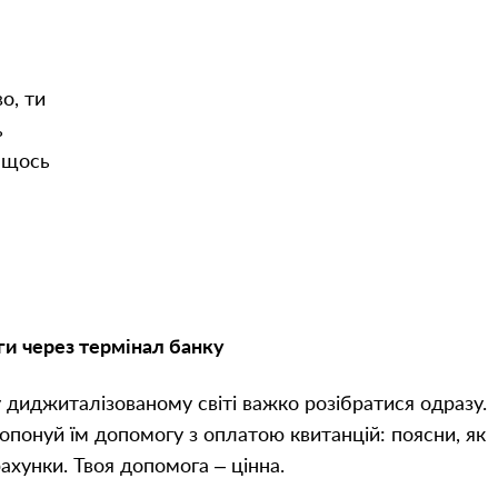
о, ти
ь
й щось
и через термінал банку
у диджиталізованому світі важко розібратися одразу.
опонуй їм допомогу з оплатою квитанцій: поясни, як
хунки. Твоя допомога – цінна.