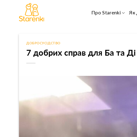
Skip
to
Про Starenki
Як
content
ДОБРОСУСІДСТВО
7 добрих справ для Ба та Ді